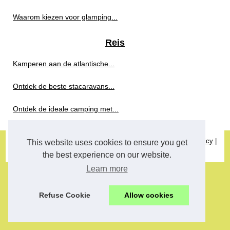
Waarom kiezen voor glamping...
Reis
Kamperen aan de atlantische...
Ontdek de beste stacaravans...
Ontdek de ideale camping met...
© 2026
Pml-travel.eu
|
Most Read
|
Site Hierarchy
|
Cookies Policy
|
This website uses cookies to ensure you get
RSS
the best experience on our website.
Learn more
Refuse Cookie
Allow cookies