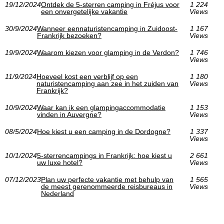
19/12/2024
Ontdek de 5-sterren camping in Fréjus voor
1 224
een onvergetelijke vakantie
Views
30/9/2024
Wanneer eennaturistencamping in Zuidoost-
1 167
Frankrijk bezoeken?
Views
19/9/2024
Waarom kiezen voor glamping in de Verdon?
1 746
Views
11/9/2024
Hoeveel kost een verblijf op een
1 180
naturistencamping aan zee in het zuiden van
Views
Frankrijk?
10/9/2024
Waar kan ik een glampingaccommodatie
1 153
vinden in Auvergne?
Views
08/5/2024
Hoe kiest u een camping in de Dordogne?
1 337
Views
10/1/2024
5-sterrencampings in Frankrijk: hoe kiest u
2 661
uw luxe hotel?
Views
07/12/2023
Plan uw perfecte vakantie met behulp van
1 565
de meest gerenommeerde reisbureaus in
Views
Nederland